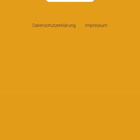
Bitte klicken sie auf den Link in der eMail
, um
Ihre eMail-Adresse zu bestätigen.
Datenschutzerklärung
Impressum
(Sehen Sie ggf. auch in Ihrem Spam-Ordner nach.)
Work
Kiss