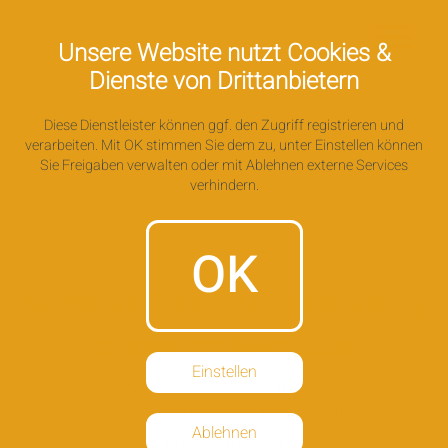
Unsere Website nutzt Cookies &
Dienste von Drittanbietern
Diese Dienstleister können ggf. den Zugriff registrieren und
verarbeiten. Mit OK stimmen Sie dem zu, unter Einstellen können
Sie Freigaben verwalten oder mit Ablehnen externe Services
verhindern.
OK
Herzlichen Dank für Ihre Anmeldung
zu unserem Newsletter
Einstellen
Wir haben Ihnen eine eMail mit einem
Anmeldelink an die hinterlegte eMail-
Ablehnen
Adresse gesendet.